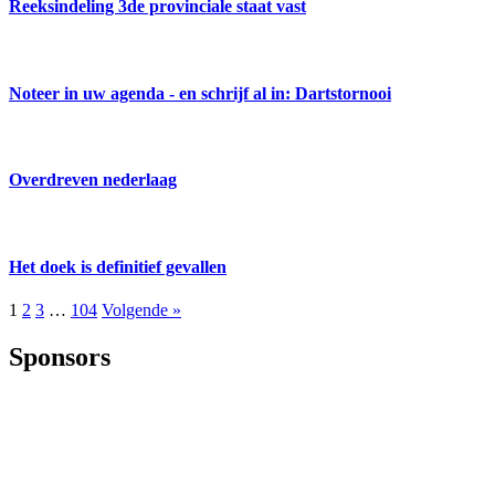
Reeksindeling 3de provinciale staat vast
Noteer in uw agenda - en schrijf al in: Dartstornooi
Overdreven nederlaag
Het doek is definitief gevallen
1
2
3
…
104
Volgende »
Sponsors