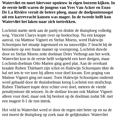
Watervliet en moet hiervoor opnieuw in eigen boezem kijken. In
de eerste helft waren de jongens van Yves Van Acker en Enzo
De La Rivière veruit de betere ploeg, maar de doelpuntenoogst
uit een karrevracht kansen was mager. In de tweede helft kon
Watervliet het laken naar zich toetrekken.
Lochristi startte sterk aan de partij en drukte de thuisploeg volledig
weg. Vincent Claeys kopte over op hoekschop. Na een knappe
aanval, via Mattisse Vigneri en Stefan Moens, werd Halewijn
Schoonjans het straatje ingestuurd en na nauwelijks 3' bracht hij de
bezoekers op een fraaie manier op voorsprong. Lochristi duwde
door en Stefan Moens zette doelman Dries Verborgt aan het werk.
Watervliet kon in de eerste helft welgeteld een keer dreigen, maar
Lochristi-doelman Otto Marien ging goed plat. Aan de overkant
kraakte Ruben Thiebaert zijn schot en Halewijn Schoonjans tikte de
bal net iets te ver toen hij alleen voor doel kwam. Een poging van
Matisse Vigneri ging net naast. Toen Halewijn Schoonjans onderuit
werd gehaald door de thuisdoelman kreeg Lochristi een strafschop.
Ruben Thiebaert trapte deze echter over doel, meteen de vierde
penaltymisser dit seizoen. In de slotfase kwam ook Matisse Vigneri
alleen voor doel, maar ook hij besloot op de doelman zodat SK met
een magere 0-1 de rust introk.
Het veld in Watervliet werd er door de regen niet beter op en na de
rust moest de thuisploeg op zoek naar de gelijkmaker. Watervliet