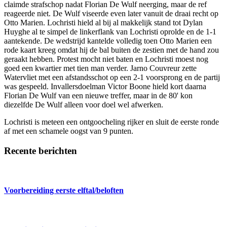
claimde strafschop nadat Florian De Wulf neerging, maar de ref
reageerde niet. De Wulf viseerde even later vanuit de draai recht op
Otto Marien. Lochristi hield al bij al makkelijk stand tot Dylan
Huyghe al te simpel de linkerflank van Lochristi oprolde en de 1-1
aantekende. De wedstrijd kantelde volledig toen Otto Marien een
rode kaart kreeg omdat hij de bal buiten de zestien met de hand zou
geraakt hebben. Protest mocht niet baten en Lochristi moest nog
goed een kwartier met tien man verder. Jarno Couvreur zette
Watervliet met een afstandsschot op een 2-1 voorsprong en de partij
was gespeeld. Invallersdoelman Victor Boone hield kort daarna
Florian De Wulf van een nieuwe treffer, maar in de 80' kon
diezelfde De Wulf alleen voor doel wel afwerken.
Lochristi is meteen een ontgoocheling rijker en sluit de eerste ronde
af met een schamele oogst van 9 punten.
Recente berichten
Voorbereiding eerste elftal/beloften