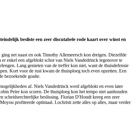
eindelijk besliste een zeer discutabele rode kaart over winst en
l ging net naast en ook Timothy Allemeersch kon dreigen. Diezelfde
n er enkel een afgeblokt schot van Niels Vandedrinck tegenover te
lengen. Lang genieten van de treffer kon niet, want de thuisdefensie
pen. Kort voor de rust kwam de thuisploeg toch even opzetten. Een
de bezoekende goalie.
ogelijkheden af. Niels Vandedrinck werd afgeblokt en even later
n Robin Peire kon scoren. De thuisploeg kon het tempo niet aanhouden
 scheidsrechterlijke beslissing. Florian D'Hondt kreeg een zeer
you profiteerde optimaal. Lochristi zette alles op alles, maar verder