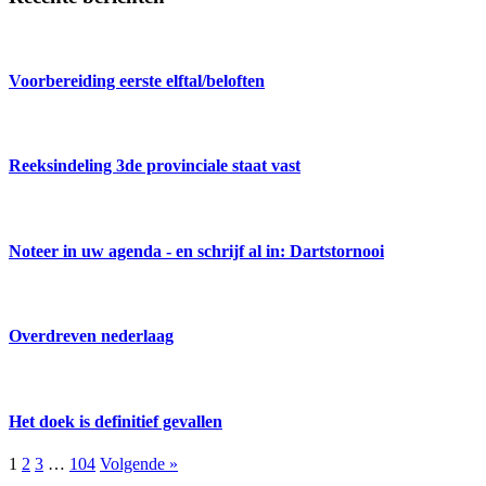
Voorbereiding eerste elftal/beloften
Reeksindeling 3de provinciale staat vast
Noteer in uw agenda - en schrijf al in: Dartstornooi
Overdreven nederlaag
Het doek is definitief gevallen
1
2
3
…
104
Volgende »