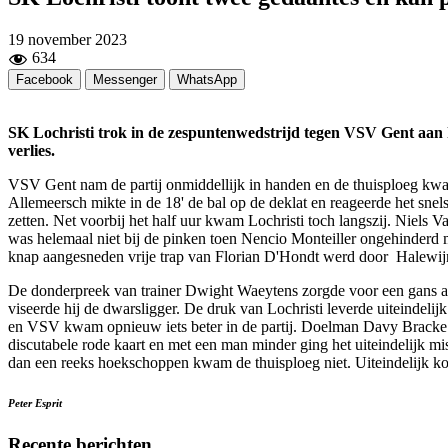
19 november 2023
634
Facebook
Messenger
WhatsApp
SK Lochristi trok in de zespuntenwedstrijd tegen VSV Gent aan het 
verlies.
VSV Gent nam de partij onmiddellijk in handen en de thuisploeg kwam
Allemeersch mikte in de 18' de bal op de deklat en reageerde het sne
zetten. Net voorbij het half uur kwam Lochristi toch langszij. Niels
was helemaal niet bij de pinken toen Nencio Monteiller ongehinderd
knap aangesneden vrije trap van Florian D'Hondt werd door Halewijn
De donderpreek van trainer Dwight Waeytens zorgde voor een gans an
viseerde hij de dwarsligger. De druk van Lochristi leverde uiteindel
en VSV kwam opnieuw iets beter in de partij. Doelman Davy Bracke re
discutabele rode kaart en met een man minder ging het uiteindelijk m
dan een reeks hoekschoppen kwam de thuisploeg niet. Uiteindelijk ko
Peter Esprit
Recente berichten