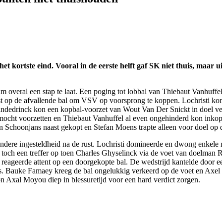
kortste eind. Vooral in de eerste helft gaf SK niet thuis, maar uit
 overal een stap te laat. Een poging tot lobbal van Thiebaut Vanhuffe
lst op de afvallende bal om VSV op voorsprong te koppen. Lochristi ko
 Vandedrinck kon een kopbal-voorzet van Wout Van Der Snickt in doel ver
 mocht voorzetten en Thiebaut Vanhuffel al even ongehinderd kon inkop
 Schoonjans naast gekopt en Stefan Moens trapte alleen voor doel op 
dere ingesteldheid na de rust. Lochristi domineerde en dwong enkele m
ijk toch een treffer op toen Charles Ghyselinck via de voet van doelma
ageerde attent op een doorgekopte bal. De wedstrijd kantelde door een
is. Bauke Famaey kreeg de bal ongelukkig verkeerd op de voet en Axel Mo
n Axal Moyou diep in blessuretijd voor een hard verdict zorgen.